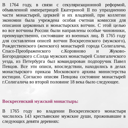
В 1764 году, в связи с секуляризационной реформой,
объявленной императрицей Екатериной II по упразднению
части монастырей, церквей и их владений, при коллегии
экономии была учреждена особая счетная комиссия для
описания церковных и монастырских вотчин. С этой целью
во все вотчины России были направлены особые чиновники,
преимущественно, состоявшие из военных лиц. В 1765 году
для составления описей вотчин Воскресенского (мужского),
Рождественского (женского) монастырей города Солигалича,
Спасо-Преображенского с.Коровново и Жуково-
Богородицкого с.Солда мужских монастырей Солигаличского
уезда, из Петербурга был командирован подпоручик Павел
Певцов. Все эти описи, впоследствии, находились в делах
монастырского приказа Московского архива министерства
юстиции. Согласно описям Певцова состояние монастырей
г.Солигалича во второй половине 18 века было следующее.
Воскресенский мужской монастырь:
В 1765 году во владении Воскресенского монастыря
числилось 143 крестьянские мужские души, проживавшие в
следующих девяти деревнях: