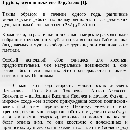
1 рубль, всего выплачено 10 рублей» [1].
Таким образом, в течение одного года, различные
монастырские работы по найму выполняли 135 ревизских
душ, которым было выплачено 232 руб. 85 коп.
Кроме того, на различные приказные и мирские расходы было
собрано с крестьян по 3 рубля, но «за выводных баб и девок»
(выдаваемых замуж в свободные деревни) они уже ничего не
платили.
Особый денежный сбор считался для крестьян
предпочтительней, чем натуральные повинности и, они
готовы были его платить. Это подтверждается и актом,
составленным Певцовым.
— 16 мая 1765 года старосты монастырских деревень
Четряково – Егор Ильин, Токарево – Антон Алексеев,
Бракотино – выборный Василий Яковлев и другие, будучи в
мирском сходе «без всякого принуждения особой подпиской»
заявили об этом переписчику Певцову: «ежели с них,
крестьян, всякие монастырские работы и изделия сняты будут,
а та земля (монастырская), которую на монастырь пахали,
будет отдана (им), то они крестьяне с положенных и
приписных душ желают в каждый год платить (монастырю)