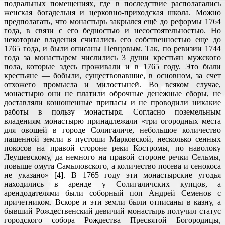
подвальных помещениях, где в последствие располагались
женская богадельня и церковно-приходская школа. Можно
предполагать, что монастырь закрылся ещё до реформы 1764
года, в связи с его бедностью и несостоятельностью. Но
некоторые владения считались его собственностью еще до
1765 года, и были описаны Певцовым. Так, по ревизии 1744
года за монастырем числились 3 души крестьян мужского
пола, которые здесь проживали и в 1765 году. Это были
крестьяне — бобыли, существовавшие, в основном, за счет
отхожего промысла и милостыней. Во всяком случае,
монастырю они не платили оброчные денежные сборы, не
доставляли конюшенные припасы и не проводили никакие
работы в пользу монастыря. Согласно поземельным
владениям монастырю принадлежали «три огородных места
для овощей в городе Солигаличе, небольшое количество
пашенной земли в пустоши Марковской, несколько сенных
покосов на правой стороне реки Костромы, по наволоку
Леушевскому, да немного на правой стороне речки Сельмы,
повыше омута Самыловского, а количество посева и сенокоса
не указано» [4]. В 1765 году эти монастырские угодья
находились в аренде у Солигаличских купцов, а
арендодателями были соборный поп Андрей Семенов с
причетником. Вскоре и эти земли были отписаны в казну, а
бывший Рождественский девичий монастырь получил статус
городского собора Рождества Пресвятой Богородицы,