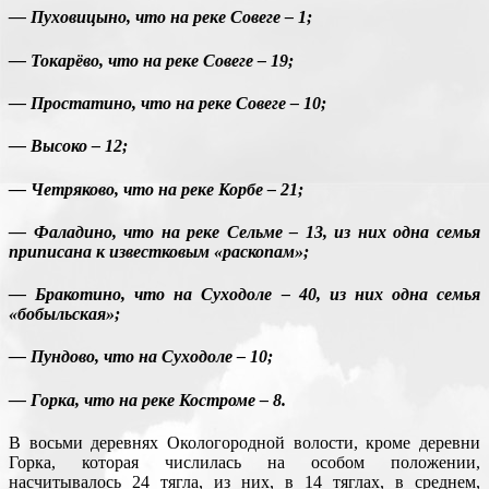
— Пуховицыно, что на реке Совеге – 1;
— Токарёво, что на реке Совеге – 19;
— Простатино, что на реке Совеге – 10;
— Высоко – 12;
— Четряково, что на реке Корбе – 21;
— Фаладино, что на реке Сельме – 13, из них одна семья
приписана к известковым «раскопам»;
— Бракотино, что на Суходоле – 40, из них одна семья
«бобыльская»;
— Пундово, что на Суходоле – 10;
— Горка, что на реке Костроме – 8.
В восьми деревнях Окологородной волости, кроме деревни
Горка, которая числилась на особом положении,
насчитывалось 24 тягла, из них, в 14 тяглах, в среднем,