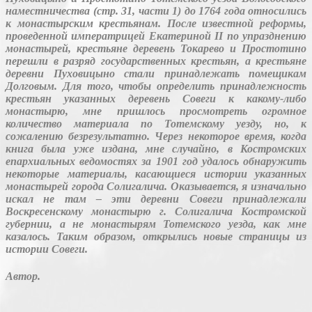
наместничества (стр. 31, части 1) до 1764 года относились
к монастырским крестьянам. После известной реформы,
проведенной императрицей Екатериной
II
по упразднению
монастырей, крестьяне деревень Токарево и Простотино
перешли в разряд государственных крестьян, а крестьяне
деревни Пуховицыно стали принадлежать помещикам
Долговым. Для того, чтобы определить принадлежность
крестьян указанных деревень Совеги к какому-либо
монастырю, мне пришлось просмотреть огромное
количество материала по Тотемскому уезду, но, к
сожалению безрезультатно. Через некоторое время, когда
книга была уже издана, мне случайно, в Костромских
епархиальных ведомостях за 1901 год удалось обнаружить
некоторые материалы, касающиеся истории указанных
монастырей города Солигалича. Оказывается, я изначально
искал не там – эти деревни Совеги принадлежали
Воскресенскому монастырю г. Солигалича Костромской
губернии, а не монастырям Тотемского уезда, как мне
казалось. Таким образом, открылись новые страницы из
истории Совеги.
Автор.