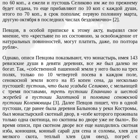
по 60 коп., а ежели и пустошь Селиково им же по прежнему
будет отдана, то еще прибавляют по 10 коп с каждой души,
итого по 70 коп., в срок пополам; первую половину марта,
другую октября в последних числах бездоимочно» [2].
Певцов, в особой приписке к этому акту, выразил свое
мнение, что «крестьяне по их состоянию, за освобождение от
натуральных повинностей, могут платить, даже, по полтора
рубля».
Однако, описи Певцова показывают, что монастырь, имея 143
ревизские души в девяти деревнях, все же был далеко не
богат. Так, «собственной пашенной земли у него было на трех
полях, только по 10 четвертей посева в каждом поле,
сенокосной земли всего на 85 копен сена, да несколько
пустошей:
пустошь, что была усадьба Селиково,
с мельницей
с тремя поставами,
треть пустоши Епанчино и шестой
жеребей в пустоши Заготиной
и
половина сенокосной
пустоши Коленковицы
[3]. Далее Певцов пишет, что в одной
пустоши, где ранее была деревня Балынова у реки Костромы,
был монастырский скотный двор, в «избе которого проживала
только одна скотница, но скотины во дворе уже не было». Во
время описи, при скотном дворе все еще находились скотная
изба, конюшня, конный сарай для сена и соломы, хлев для
мелкого скота, теплый хлев (для овец), погреб с