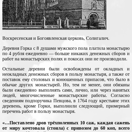
Воскресенская и Богоявленская церковь, Солигалич.
Деревня Горка с 8 душами мужского пола платила монастырю
по 4 рубля ежедневно — больше никаких денежных сборов и
работ на монастырских полях и покосах они не производили.
Остальные деревни были освобождены от окладных и
неокладных денежных сборов в пользу монастыря, а также от
поставок ему столовых и конюшенных припасов, что было в
обычае других монастырей. Но, тем не менее, они обязаны
были ежедневно выполнять сами, лично, или через нанятых
людей, многочисленные монастырские работы. Согласно
сведениям подпоручика Певцова, в 1764 году крестьяне этих
деревень, кроме Горки, выполнили следующий, примерный
перечень работ в пользу монастыря.
«…Поставлено дров трёхполенных 10 саж, каждая сажень
от миру кочтовала (стоила) с привозом до 60 коп, всего