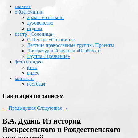
главная
о благочинии
храмы и святыни
духовенство
отделы
центр «Солоница»
О Центре «Солоница»
Детские православные группы. Проекты
Литературный журнал «Вербочка»
Группа «Трезвение»
фото и видео
фото
видео
контакты
гостевая
Навигация по записям
←
Предыдущая
Следующая
→
В.А. Дудин. Из истории
Воскресенского и Рождественского
монастырей