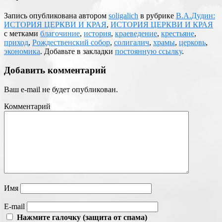
Запись опубликована автором
soligalich
в рубрике
В.А.Дудин:
ИСТОРИЯ ЦЕРКВИ И КРАЯ
,
ИСТОРИЯ ЦЕРКВИ И КРАЯ
с метками
благочиние
,
история
,
краеведение
,
крестьяне
,
приход
,
Рождественский собор
,
солигалич
,
храмы
,
церковь
,
экономика
. Добавьте в закладки
постоянную ссылку
.
Добавить комментарий
Ваш e-mail не будет опубликован.
Комментарий
Имя
E-mail
Нажмите галочку (защита от спама)