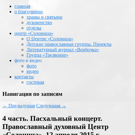
главная
о благочинии
храмы и святыни
духовенство
отделы
центр «Солоница»
О Центре «Солоница»
Детские православные группы. Проекты
Литературный журнал «Вербочка»
Группа «Трезвение»
фото и видео
фото
видео
контакты
гостевая
Навигация по записям
←
Предыдущая
Следующая
→
4 часть. Пасхальный концерт.
Православный духовный Центр
«Солоница». 12 апреля 2015 г.