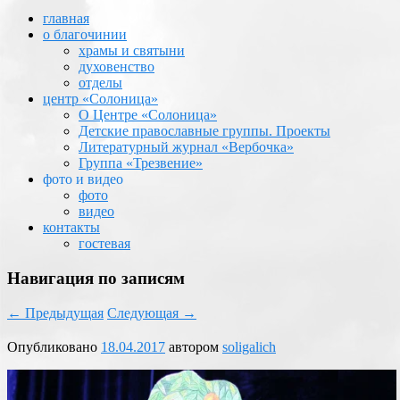
главная
о благочинии
храмы и святыни
духовенство
отделы
центр «Солоница»
О Центре «Солоница»
Детские православные группы. Проекты
Литературный журнал «Вербочка»
Группа «Трезвение»
фото и видео
фото
видео
контакты
гостевая
Навигация по записям
←
Предыдущая
Следующая
→
Опубликовано
18.04.2017
автором
soligalich