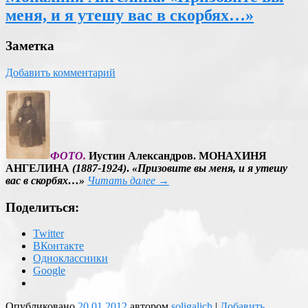
меня, и я утешу вас в скорбях…»
Заметка
Добавить комментарий
ФОТО.
Иустин Александров. МОНАХИНЯ
АНГЕЛИНА
(1887-1924)
.
«Призовите вы меня, и я утешу
вас в скорбях…»
Читать далее
→
Поделиться:
Twitter
ВКонтакте
Одноклассники
Google
Опубликовано
20.01.2012
автором
soligalich
|
Добавить