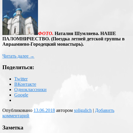
ФОТО.
Наталия Шумляева. НАШЕ
ПАЛОМНИЧЕСТВО. (Поездка летней детской группы в
Авраамиево-Городецкий монастырь).
Читать далее
→
Поделиться:
Twitter
ВКонтакте
Одноклассники
Google
Опубликовано
13.06.2018
автором
soligalich
|
Добавить
комментарий
Заметка