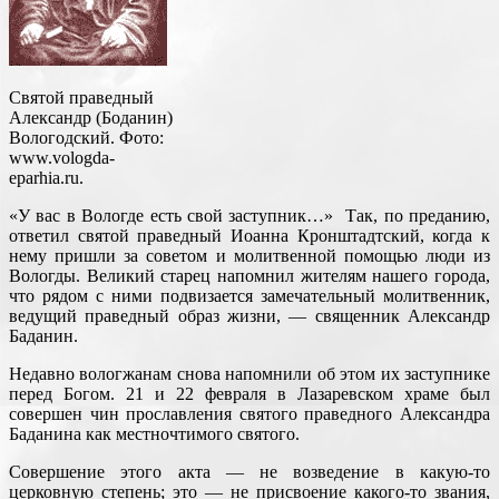
Святой праведный
Александр (Боданин)
Вологодский. Фото:
www.vologda-
eparhia.ru.
«У вас в Вологде есть свой заступник…» Так, по преданию,
ответил святой праведный Иоанна Кронштадтский, когда к
нему пришли за советом и молитвенной помощью люди из
Вологды. Великий старец напомнил жителям нашего города,
что рядом с ними подвизается замечательный молитвенник,
ведущий праведный образ жизни, — священник Александр
Баданин.
Недавно вологжанам снова напомнили об этом их заступнике
перед Богом. 21 и 22 февраля в Лазаревском храме был
совершен чин прославления святого праведного Александра
Баданина как местночтимого святого.
Совершение этого акта — не возведение в какую-то
церковную степень; это — не присвоение какого-то звания,