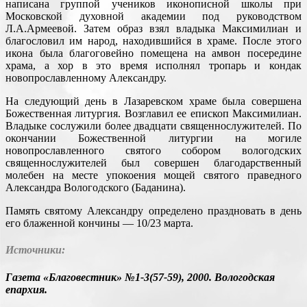
написана группой учеников иконописной школы при
Московской духовной академии под руководством
Л.А.Армеевой. Затем образ взял владыка Максимилиан и
благословил им народ, находившийся в храме. После этого
икона была благоговейно помещена на амвон посередине
храма, а хор в это время исполнял тропарь и кондак
новопрославленному Александру.
На следующий день в Лазаревском храме была совершена
Божественная литургия. Возглавил ее епископ Максимилиан.
Владыке сослужили более двадцати священнослужителей. По
окончании Божественной литургии на могиле
новопрославленного святого собором вологодских
священнослужителей был совершен благодарственный
молебен на месте упокоения мощей святого праведного
Александра Вологодского (Баданина).
Память святому Александру определено праздновать в день
его блаженной кончины — 10/23 марта.
Источники:
Газета «Благовестник» №1-3(57-59), 2000. Вологодская
епархия.