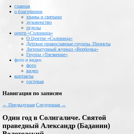
главная
о благочинии
храмы и святыни
духовенство
отделы
центр «Солоница»
О Центре «Солоница»
Детские православные группы. Проекты
Литературный журнал «Вербочка»
Группа «Трезвение»
фото и видео
фото
видео
контакты
гостевая
Навигация по записям
←
Предыдущая
Следующая
→
Один год в Солигаличе. Святой
праведный Александр (Баданин)
Вологодский.