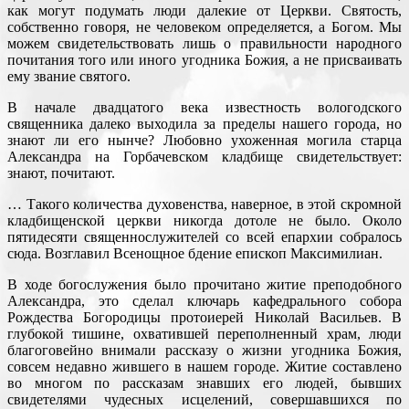
как могут подумать люди далекие от Церкви. Святость,
собственно говоря, не человеком определяется, а Богом. Мы
можем свидетельствовать лишь о правильности народного
почитания того или иного угодника Божия, а не присваивать
ему звание святого.
В начале двадцатого века известность вологодского
священника далеко выходила за пределы нашего города, но
знают ли его нынче? Любовно ухоженная могила старца
Александра на Горбачевском кладбище свидетельствует:
знают, почитают.
… Такого количества духовенства, наверное, в этой скромной
кладбищенской церкви никогда дотоле не было. Около
пятидесяти священнослужителей со всей епархии собралось
сюда. Возглавил Всенощное бдение епископ Максимилиан.
В ходе богослужения было прочитано житие преподобного
Александра, это сделал ключарь кафедрального собора
Рождества Богородицы протоиерей Николай Васильев. В
глубокой тишине, охватившей переполненный храм, люди
благоговейно внимали рассказу о жизни угодника Божия,
совсем недавно жившего в нашем городе. Житие составлено
во многом по рассказам знавших его людей, бывших
свидетелями чудесных исцелений, совершавшихся по