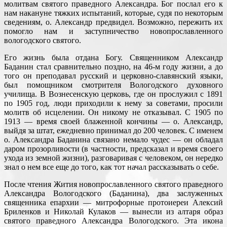
молитвам святого праведного Александра. Бог послал его к
нам накануне тяжких испытаний, которые, судя по некоторым
сведениям, о. Александр предвидел. Возможно, пережить их
помогло нам и заступничество новопрославленного
вологодского святого.
Его жизнь была отдана Богу. Священником Александр
Баданин стал сравнительно поздно, на 46-м году жизни, а до
того он преподавал русский и церковно-славянский языки,
был помощником смотрителя Вологодского духовного
училища. В Вознесенскую церковь, где он прослужил с 1891
по 1905 год, люди приходили к нему за советами, просили
молитв об исцелении. Он никому не отказывал. С 1905 по
1913 — время своей блаженной кончины — о. Александр,
выйдя за штат, ежедневно принимал до 200 человек. С именем
о. Александра Баданина связано немало чудес — он обладал
даром прозорливости (в частности, предсказал и время своего
ухода из земной жизни), разговаривая с человеком, он нередко
знал о нем все еще до того, как тот начал рассказывать о себе.
После чтения Жития новопрославленного святого праведного
Александра Вологодского (Баданина), два заслуженных
священника епархии — митрофорные протоиереи Алексий
Бриленков и Николай Кулаков — вынесли из алтаря образ
святого праведного Александра Вологодского. Эта икона