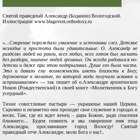
Святой праведный Александр (Боданин) Вологодский.
Иллюстрация: www.blagovest.orthodoxy.ru
«…Смирение порождало умиление и источники слез. Детское
незлобие и простота были удивительные. О. Александр не
разделял людей на ранги, всех любил, всех готов был ласкать
без разбора, наипаче людей грешных. Он всегда радовался по-
детски и даже при этом подпрыгивал. Душа его была чиста.
Это и давало ему возможность иметь близость к Богу,
дерзновение в молитве, по которой люди получали искомое и
испрашиваемое»
— так пишет об о.Александре архиепископ
Никон (Рождественский) в своей книге «Молитвенник к Богу
усердный».
Тихие совестливые пастыри — украшенье нашей Церкви.
Скромно и незаметно они проходят свое служение в городах и
весях. Там, где их ждет венец – дары Божии, ради спасения
ближнего… Будем помнить и мы смиренное имя отца
Александра, прославившее город Вологду! Святый
праведный отче Александре, моли Бога о нас!..