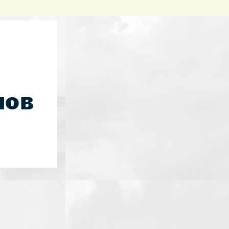
события жизни благочиния и имеет
нность.