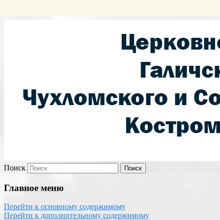
Сайт Чухломского благочиния Галичско
Чухломское благочиние
духовно-просветительскую, миссионерс
Поиск
Главное меню
Перейти к основному содержимому
Перейти к дополнительному содержимому