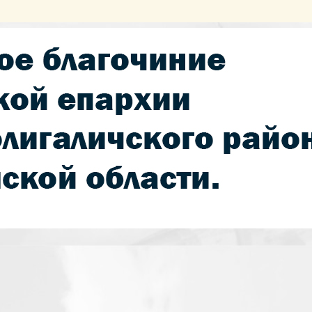
й епархии, г.Солигалич. Сайт освещает 
кую и культурно-историческую направле