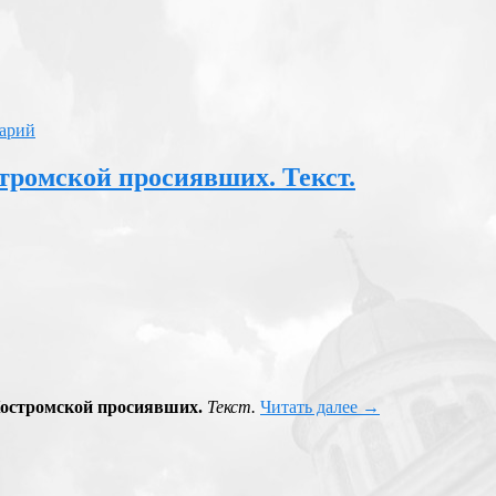
арий
тромской просиявших. Текст.
Костромской просиявших.
Текст.
Читать далее
→