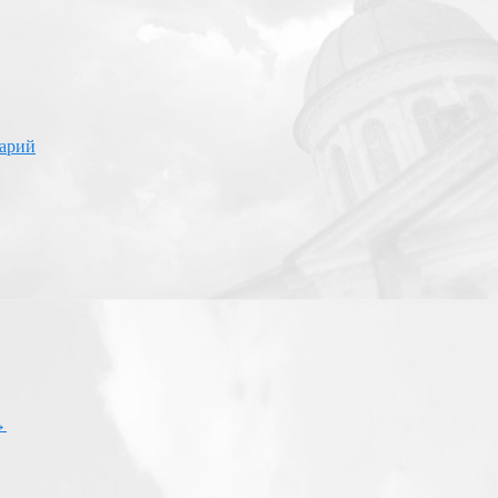
арий
→